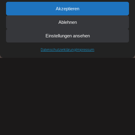
Akzeptieren
Ablehnen
Einstellungen ansehen
Datenschutzerklärung
Impressum
HAST DU
VORSCHLÄGE,
ANLIEGEN ODER
FEEDBACK FÜR UNS?