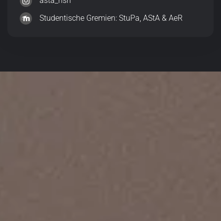
asta_hsh
Studentische Gremien: StuPa, AStA & AeR