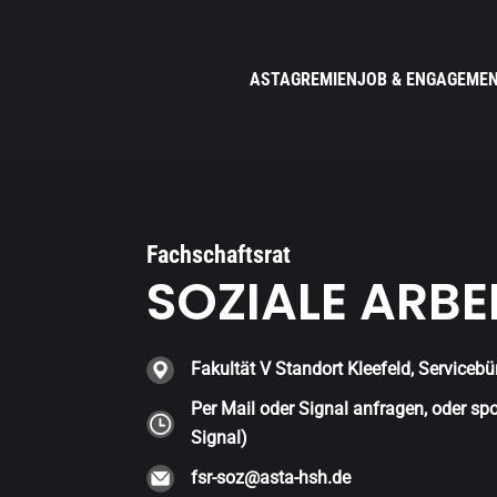
ASTA
GREMIEN
JOB & ENGAGEME
Fachschaftsrat
SOZIALE ARBE
Fakultät V Standort Kleefeld, Servicebü
Per Mail oder Signal anfragen, oder sp
Signal)
fsr-soz@asta-hsh.de