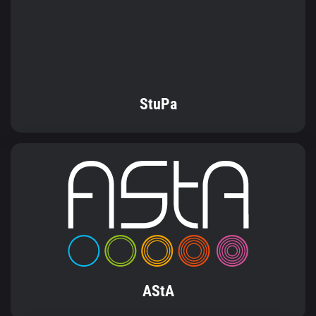
StuPa
AStA
FSR Information & Kommunikation