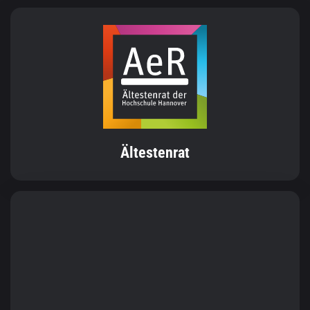
Ältestenrat
StuPa