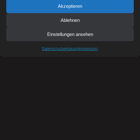
Akzeptieren
Ablehnen
Einstellungen ansehen
Datenschutzerklärung
Impressum
Wir unterstützen den offenen Brief des Jugendrings
Braunschweig und zahlreicher Jugendorganisationen,
Schüler*innenvertretungen, Jugendparlamente sowie
Auszubildenden- und Studierendenvertretungen in
Niedersachsen. Der Brief richtet sich an die
Landesregierung und die Abgeordneten der
Regierungsparteien im Niedersächsischen Landtag und
spricht eine sehr wichtige Forderung aus: eine
grundlegende Kursänderung bei der Mobilität junger